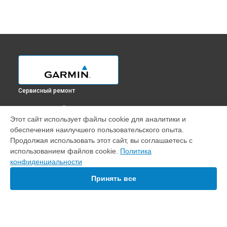
Сервисный ремонт
ВЫБЕРИ СВОЙ ГОРОД
Этот сайт использует файлы cookie для аналитики и
Программный ремонт навигатора Oregon 600 Garmin в
обеспечения наилучшего пользовательского опыта.
Краснодаре
Продолжая использовать этот сайт, вы соглашаетесь с
Программный ремонт навигатора Oregon 600 Garmin в
использованием файлов cookie.
Политика
Ростове-на-Дону
конфиденциальности
Программный ремонт навигатора Oregon 600 Garmin в
Нижнем Новгороде
Принять все
Программный ремонт навигатора Oregon 600 Garmin в
Новосибирске
Программный ремонт навигатора Oregon 600 Garmin в
Челябинске